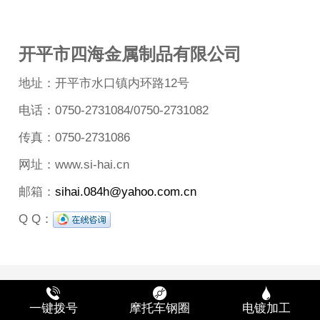
开平市四海金属制品有限公司
地址：开平市水口镇内环路12号
电话：0750-2731084/0750-2731082
传真：0750-2731086
网址：www.si-hai.cn
邮箱：
sihai.084h@yahoo.com.cn
Q Q：
©2019 版权所有 开平市四海金属制品有限公司
一键拨号
摩托车钢圈
电镀加工
电脑版
技术支持：
远云科技